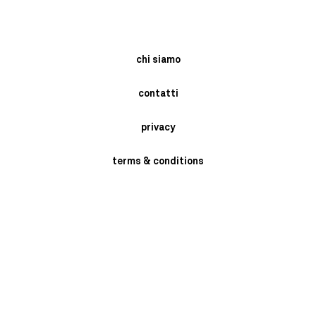
chi siamo
contatti
privacy
terms & conditions
instagram
newsletter
send
BRASCHI GIORGIO SRL- VIA MONARI SARDE' 2/4 - SAN MARINO DI
BENTIVOGLIO -BOLOGNA - ITALY P.I. 02398721205 PH: +39 051 6641409.