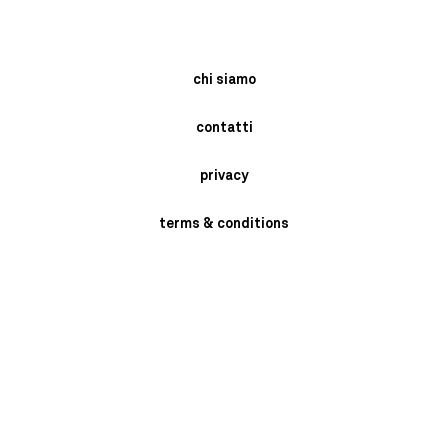
chi siamo
contatti
privacy
terms & conditions
instagram
newsletter
send
BRASCHI GIORGIO SRL- VIA MONARI SARDE' 2/4 - SAN MARINO DI
BENTIVOGLIO -BOLOGNA - ITALY P.I. 02398721205 PH: +39 051 6641409.