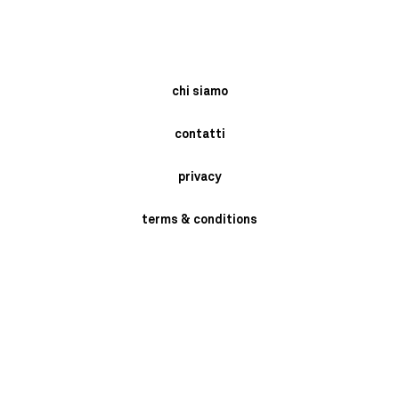
chi siamo
contatti
privacy
terms & conditions
instagram
newsletter
send
BRASCHI GIORGIO SRL- VIA MONARI SARDE' 2/4 - SAN MARINO DI