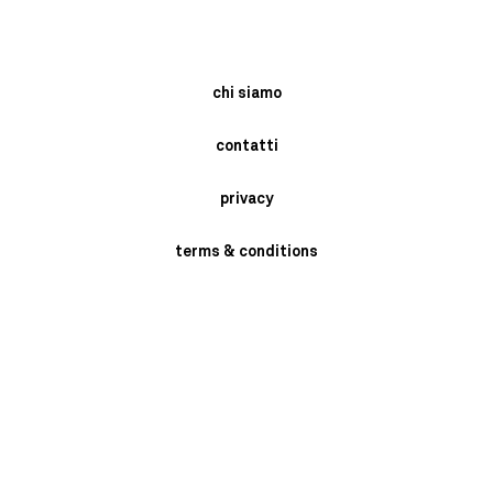
chi siamo
contatti
privacy
terms & conditions
instagram
newsletter
send
BRASCHI GIORGIO SRL- VIA MONARI SARDE' 2/4 - SAN MARINO DI
BENTIVOGLIO -BOLOGNA - ITALY P.I. 02398721205 PH: +39 051 6641409.